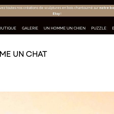
vez toutes nos créations de sculptures en bois chantourné sur
notre b
Etsy
!
OUTIQUE
GALERIE
UN HOMME UN CHIEN
PUZZLE
ME UN CHAT