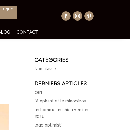
outique
BLOG
CONTACT
CATÉGORIES
Non classé
DERNIERS ARTICLES
cerf
l’éléphant et le rhinocéros
un homme un chien version
2026
logo optimist’