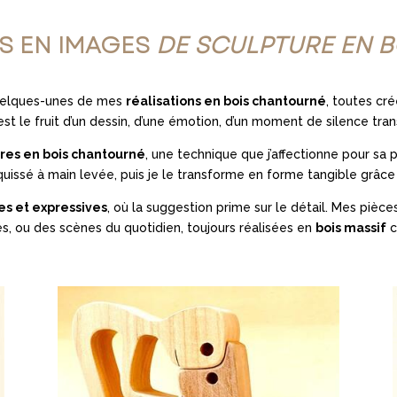
NS EN IMAGES
DE SCULPTURE EN B
quelques-unes de mes
réalisations en bois chantourné
, toutes cré
st le fruit d’un dessin, d’une émotion, d’un moment de silence tra
res en bois chantourné
, une technique que j’affectionne pour sa 
quissé à main levée, puis je le transforme en forme tangible grâc
s et expressives
, où la suggestion prime sur le détail. Mes pièc
és, ou des scènes du quotidien, toujours réalisées en
bois massif
c