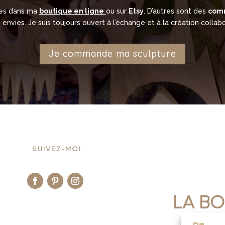
les dans ma
boutique en ligne
ou sur
Etsy
. D’autres sont des
com
 envies. Je suis toujours ouvert à l’échange et à la création collabo
Je commande ma sculpture
SUIVEZ-MOI
LA BO