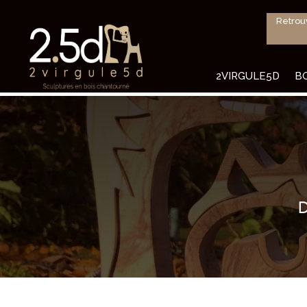
Retrou
2VIRGULE5D
B