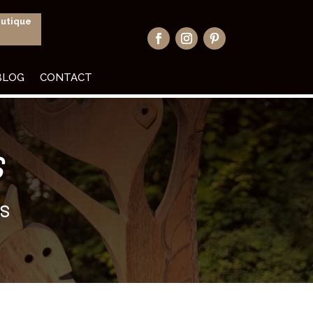
outique
BLOG
CONTACT
S
S