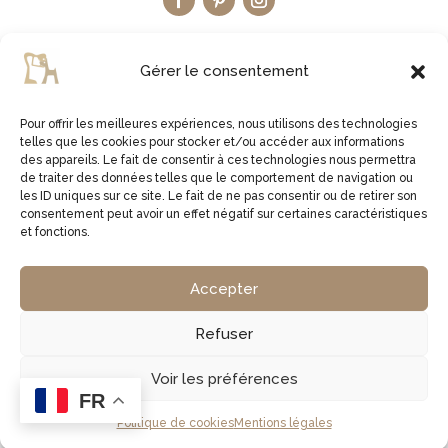
Gérer le consentement
Pour offrir les meilleures expériences, nous utilisons des technologies
telles que les cookies pour stocker et/ou accéder aux informations
LA BOUTIQUE ETSY
des appareils. Le fait de consentir à ces technologies nous permettra
de traiter des données telles que le comportement de navigation ou
les ID uniques sur ce site. Le fait de ne pas consentir ou de retirer son
JE VISITE LA BOUTIQUE
consentement peut avoir un effet négatif sur certaines caractéristiques
et fonctions.
2virgule5d | Germe Jean Bernard | EI Micro Social |
Accepter
829761378 00027 | APE 1629Z
Refuser
Copyright © 2026 2virgule5d
Voir les préférences
FR
Politique de cookies
Mentions légales