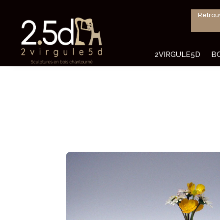
Retrou
2VIRGULE5D
B