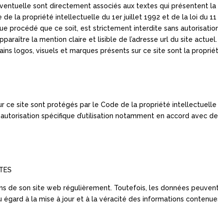
ventuelle sont directement associés aux textes qui présentent la
e la propriété intellectuelle du 1er juillet 1992 et de la loi du 11
lque procédé que ce soit, est strictement interdite sans autorisati
pparaître la mention claire et lisible de l’adresse url du site actue
ns logos, visuels et marques présents sur ce site sont la proprié
ce site sont protégés par le Code de la propriété intellectuelle et
autorisation spécifique d’utilisation notamment en accord avec de
XTES
ons de son site web régulièrement. Toutefois, les données peuvent
égard à la mise à jour et à la véracité des informations contenu