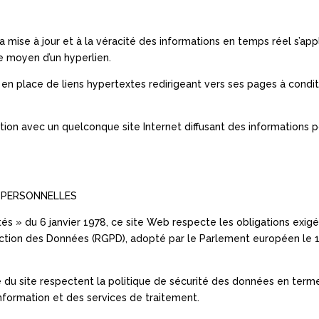
la mise à jour et à la véracité des informations en temps réel s’
le moyen d’un hyperlien.
n place de liens hypertextes redirigeant vers ses pages à conditi
ation avec un quelconque site Internet diffusant des information
 PERSONNELLES
és » du 6 janvier 1978, ce site Web respecte les obligations exigé
ction des Données (RGPD), adopté par le Parlement européen le 14
du site respectent la politique de sécurité des données en terme d
information et des services de traitement.