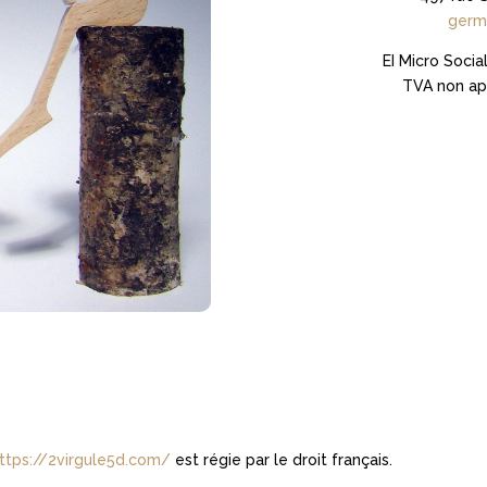
germ
EI Micro Soci
TVA non app
ttps://2virgule5d.com/
est régie par le droit français.