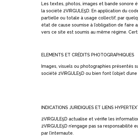
Les textes, photos, images et bande sonore é
la société 2VIRGULE5D. En application du code d
partielle ou totale à usage collectif, par que
état de cause soumise à l’obligation de faire a
vers ce site est soumis au même régime. Certai
ELEMENTS ET CRÉDITS PHOTOGRAPHIQUES
Images, visuels ou photographies présentés sur 
société 2VIRGULE5D ou bien font l’objet d’une 
INDICATIONS JURIDIQUES ET LIENS HYPERTE
2VIRGULE5D actualise et vérifie les informati
2VIRGULE5D n’engage pas sa responsabilité eu 
par l’internaute.