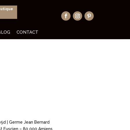
outique
BLOG
CONTACT
e5d | Germe Jean Bernard
St Fuscien – 80 000 Amiens