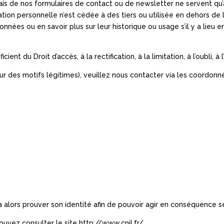
iais de nos formulaires de contact ou de newsletter ne servent qu
ation personnelle n’est cédée à des tiers ou utilisée en dehors d
onnées ou en savoir plus sur leur historique ou usage s’il y a lieu
nt du Droit d’accès, à la rectification, à la limitation, à l’oubli, à 
our des motifs légitimes), veuillez nous contacter via les coordon
 alors prouver son identité afin de pouvoir agir en conséquence s
pouvez consulter le site http://www.cnil.fr/