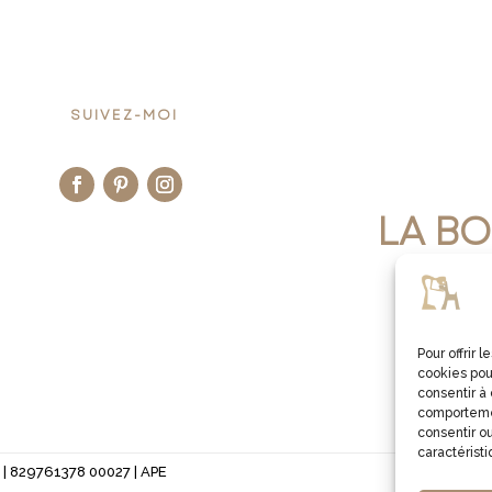
SUIVEZ-MOI
LA BO
JE V
Pour offrir 
cookies pou
consentir à
comportemen
consentir ou
caractéristi
 | 829761378 00027 | APE