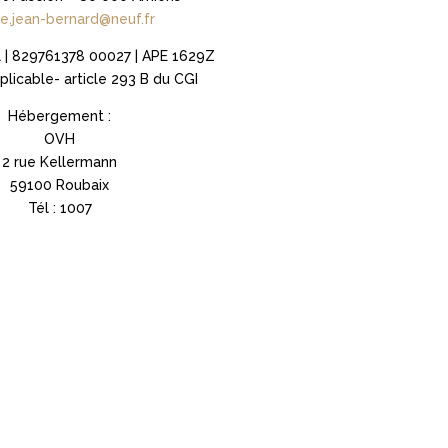
e.jean-bernard@neuf.fr
al | 829761378 00027 | APE 1629Z
licable- article 293 B du CGI
Hébergement :
OVH
2 rue Kellermann
59100 Roubaix
Tél : 1007