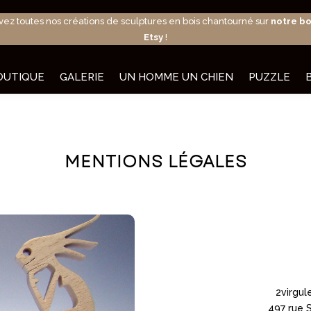
vez toutes nos créations de sculptures en bois chantourné sur
notre b
Etsy
!
OUTIQUE
GALERIE
UN HOMME UN CHIEN
PUZZLE
MENTIONS LÉGALES
2virgul
497 rue 