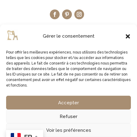
Gérer le consentement
Pour offrir les meilleures expériences, nous utilisons des technologies
telles que les cookies pour stocker et/ou accéder aux informations
LA BOUTIQUE ETSY
des appareils. Le fait de consentir à ces technologies nous permettra
de traiter des données telles que le comportement de navigation ou
les ID uniques sur ce site. Le fait de ne pas consentir ou de retirer son
JE VISITE LA BOUTIQUE
consentement peut avoir un effet négatif sur certaines caractéristiques
et fonctions.
2virgule5d | Germe Jean Bernard | EI Micro Social |
Accepter
829761378 00027 | APE 1629Z
Refuser
Copyright © 2026 2virgule5d
Voir les préférences
FR