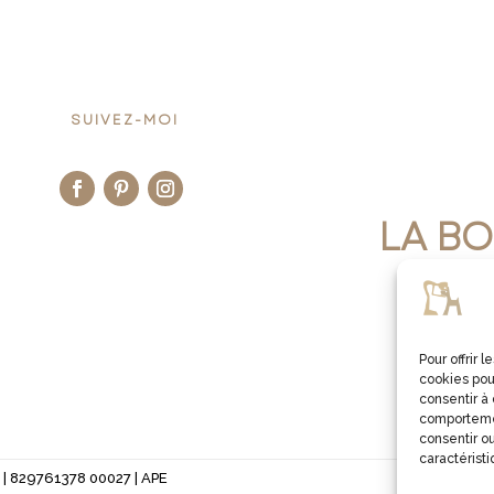
SUIVEZ-MOI
LA BO
JE V
Pour offrir 
cookies pou
consentir à
comportemen
consentir ou
caractéristi
 | 829761378 00027 | APE