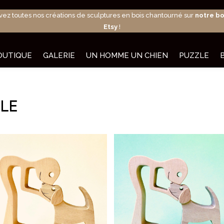
vez toutes nos créations de sculptures en bois chantourné sur
notre b
Etsy
!
OUTIQUE
GALERIE
UN HOMME UN CHIEN
PUZZLE
LE