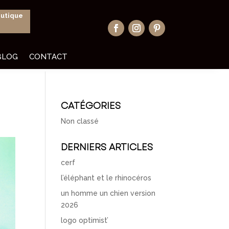
outique
BLOG
CONTACT
CATÉGORIES
Non classé
DERNIERS ARTICLES
cerf
l’éléphant et le rhinocéros
un homme un chien version
2026
logo optimist’