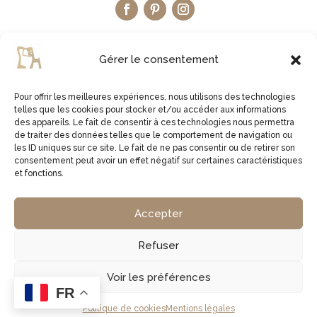
Gérer le consentement
Pour offrir les meilleures expériences, nous utilisons des technologies
telles que les cookies pour stocker et/ou accéder aux informations
LA BOUTIQUE ETSY
des appareils. Le fait de consentir à ces technologies nous permettra
de traiter des données telles que le comportement de navigation ou
les ID uniques sur ce site. Le fait de ne pas consentir ou de retirer son
JE VISITE LA BOUTIQUE
consentement peut avoir un effet négatif sur certaines caractéristiques
et fonctions.
2virgule5d | Germe Jean Bernard | EI Micro Social |
Accepter
829761378 00027 | APE 1629Z
Refuser
Copyright © 2026 2virgule5d
Voir les préférences
FR
Politique de cookies
Mentions légales