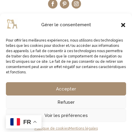
Gérer le consentement
Pour offrir les meilleures expériences, nous utilisons des technologies
telles que les cookies pour stocker et/ou accéder aux informations
LA BOUTIQUE ETSY
des appareils. Le fait de consentir à ces technologies nous permettra
de traiter des données telles que le comportement de navigation ou
les ID uniques sur ce site. Le fait de ne pas consentir ou de retirer son
JE VISITE LA BOUTIQUE
consentement peut avoir un effet négatif sur certaines caractéristiques
et fonctions.
2virgule5d | Germe Jean Bernard | EI Micro Social |
Accepter
829761378 00027 | APE 1629Z
Refuser
Copyright © 2026 2virgule5d
Voir les préférences
FR
Politique de cookies
Mentions légales