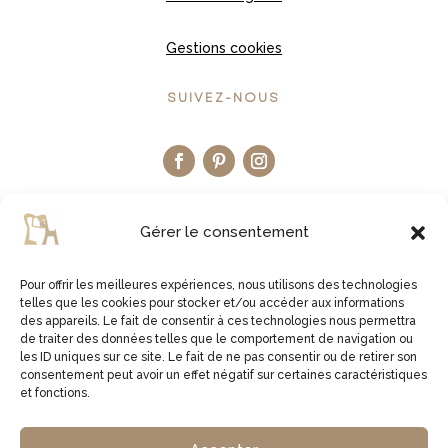
Gestions cookies
SUIVEZ-NOUS
Gérer le consentement
Pour offrir les meilleures expériences, nous utilisons des technologies
telles que les cookies pour stocker et/ou accéder aux informations
LA BOUTIQUE ETSY
des appareils. Le fait de consentir à ces technologies nous permettra
de traiter des données telles que le comportement de navigation ou
les ID uniques sur ce site. Le fait de ne pas consentir ou de retirer son
JE VISITE LA BOUTIQUE
consentement peut avoir un effet négatif sur certaines caractéristiques
et fonctions.
2virgule5d | Germe Jean Bernard | EI Micro Social |