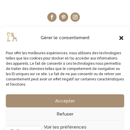
Gérer le consentement
Pour offrir les meilleures expériences, nous utilisons des technologies
telles que les cookies pour stocker et/ou accéder aux informations
LA BOUTIQUE ETSY
des appareils. Le fait de consentir à ces technologies nous permettra
de traiter des données telles que le comportement de navigation ou
les ID uniques sur ce site. Le fait de ne pas consentir ou de retirer son
JE VISITE LA BOUTIQUE
consentement peut avoir un effet négatif sur certaines caractéristiques
et fonctions.
2virgule5d | Germe Jean Bernard | EI Micro Social |
Accepter
829761378 00027 | APE 1629Z
Refuser
Copyright © 2026 2virgule5d
Voir les préférences