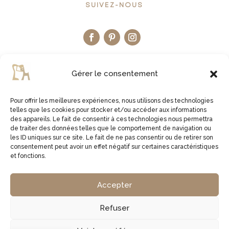
SUIVEZ-NOUS
Gérer le consentement
Pour offrir les meilleures expériences, nous utilisons des technologies
telles que les cookies pour stocker et/ou accéder aux informations
LA BOUTIQUE ETSY
des appareils. Le fait de consentir à ces technologies nous permettra
de traiter des données telles que le comportement de navigation ou
les ID uniques sur ce site. Le fait de ne pas consentir ou de retirer son
JE VISITE LA BOUTIQUE
consentement peut avoir un effet négatif sur certaines caractéristiques
et fonctions.
2virgule5d | Germe Jean Bernard | EI Micro Social |
Accepter
829761378 00027 | APE 1629Z
Refuser
Copyright © 2026 2virgule5d