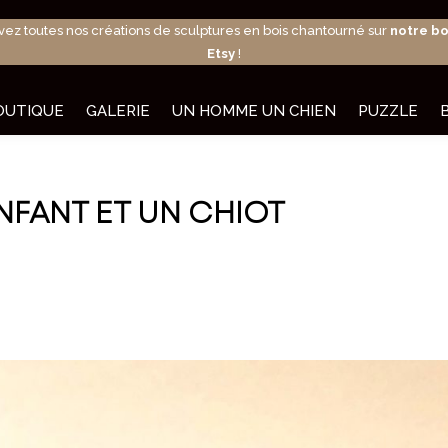
vez toutes nos créations de sculptures en bois chantourné sur
notre b
Etsy
!
OUTIQUE
GALERIE
UN HOMME UN CHIEN
PUZZLE
FANT ET UN CHIOT