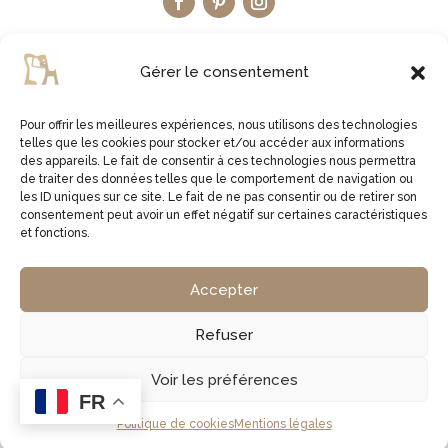
Gérer le consentement
Pour offrir les meilleures expériences, nous utilisons des technologies
telles que les cookies pour stocker et/ou accéder aux informations
LA BOUTIQUE ETSY
des appareils. Le fait de consentir à ces technologies nous permettra
de traiter des données telles que le comportement de navigation ou
les ID uniques sur ce site. Le fait de ne pas consentir ou de retirer son
JE VISITE LA BOUTIQUE
consentement peut avoir un effet négatif sur certaines caractéristiques
et fonctions.
2virgule5d | Germe Jean Bernard | EI Micro Social |
Accepter
829761378 00027 | APE 1629Z
Refuser
Copyright © 2026 2virgule5d
Voir les préférences
FR
Politique de cookies
Mentions légales