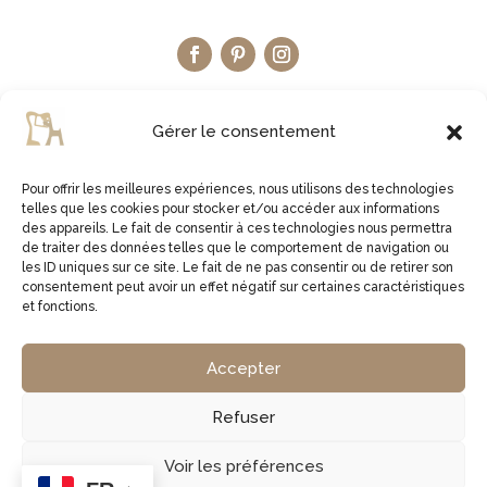
Gérer le consentement
Pour offrir les meilleures expériences, nous utilisons des technologies
telles que les cookies pour stocker et/ou accéder aux informations
LA BOUTIQUE ETSY
des appareils. Le fait de consentir à ces technologies nous permettra
de traiter des données telles que le comportement de navigation ou
les ID uniques sur ce site. Le fait de ne pas consentir ou de retirer son
JE VISITE LA BOUTIQUE
consentement peut avoir un effet négatif sur certaines caractéristiques
et fonctions.
2virgule5d | Germe Jean Bernard | EI Micro Social |
Accepter
829761378 00027 | APE 1629Z
Refuser
Copyright © 2026 2virgule5d
Voir les préférences