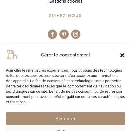
Gestions cookies
SUIVEZ-NOUS
Gérer le consentement
Pour offrir les meilleures expériences, nous utilisons des technologies
telles que les cookies pour stocker et/ou accéder aux informations
LA BOUTIQUE ETSY
des appareils. Le fait de consentir à ces technologies nous permettra
de traiter des données telles que le comportement de navigation ou
les ID uniques sur ce site. Le fait de ne pas consentir ou de retirer son
JE VISITE LA BOUTIQUE
consentement peut avoir un effet négatif sur certaines caractéristiques
et fonctions.
2virgule5d | Germe Jean Bernard | EI Micro Social |
Accepter
829761378 00027 | APE 1629Z